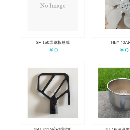
SF-150线路板总成
HBY-40
￥0
￥0
NRJ-411A胶砂搅拌叶
NJ-160A净