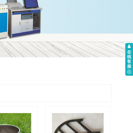
在
线
客
服