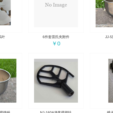
A风叶
6件套雷氏夹附件
JJ
￥0
浆搅拌锅
NJ-160A净浆搅拌叶
维