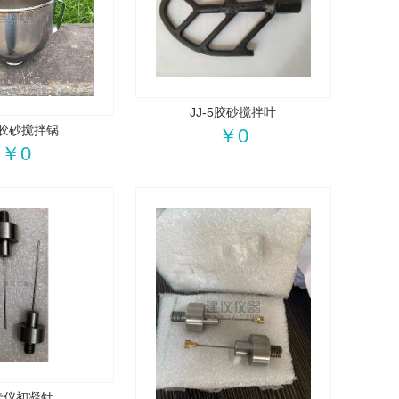
JJ-5胶砂搅拌叶
-5胶砂搅拌锅
￥0
￥0
卡仪初凝针