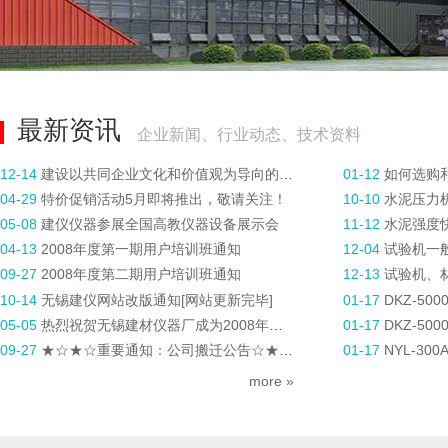
最新资讯
企业新闻、行业动态、技术资料
12-14
建设以共同企业文化和价值观为导向的大家庭
01-12
如何选购
04-29
特价促销活动5月即将推出，敬请关注！
10-10
水泥压力
05-08
建仪仪器参展全国高教仪器设备展示会
11-12
水泥强度
04-13
2008年度第一期用户培训班通知
12-04
试验机一
09-27
2008年度第二期用户培训班通知
12-13
试验机、
10-14
无锡建仪网站改版通知[网站更新完毕]
01-17
DKZ-50
05-05
热烈祝贺无锡建材仪器厂成为2008年度行业先进企业
01-17
DKZ-50
09-27
★☆★☆重要通知：公司搬迁公告☆★☆★
01-17
NYL-3
more »