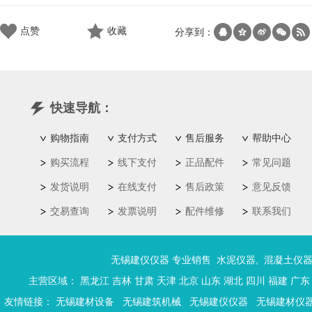
点赞
收藏
分享到：
快速导航：
购物指南
支付方式
售后服务
帮助中心
购买流程
线下支付
正品配件
常见问题
发货说明
在线支付
售后政策
意见反馈
交易查询
发票说明
配件维修
联系我们
无锡建仪仪器 专业销售
水泥仪器
,
混凝土仪
主营区域：
黑龙江
吉林
甘肃
天津
北京
山东
湖北
四川
福建
广东
友情链接：
无锡建材设备
无锡建筑机械
无锡建仪仪器
无锡建材仪