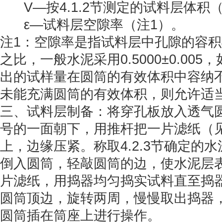
V—按4.1.2节测定的试料层体积（
ε—试料层空隙率（注1）。
注1：空隙率是指试料层中孔隙的容
之比，一般水泥采用0.5000±0.00
出的试样量在圆筒的有效体积中容纳
未能充满圆筒的有效体积，则允许适
三、试料层制备：将穿孔板放入透气
号的一面朝下，用推杆把一片滤纸（
上，边缘压紧。称取4.2.3节确定的水泥
倒入圆筒，轻敲圆筒的边，使水泥层
片滤纸，用捣器均匀捣实试料直至捣
圆筒顶边，旋转两周，慢慢取出捣器
圆筒插在筒座上进行操作。