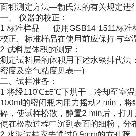
面积测定方法—勃氏法的有关规定进
一、 仪器的校正：
1 标准样品 — 使用GSB14-1511
校正。标准样品在使用前应保持与室
2 试料层体积的测定：
测定试料层的体积用下述水银排代法：
密度及空气粘度见表一)
二、试样准备：
1 将经110℃±5℃下烘干，冷却至
100ml的密闭瓶内用力摇动2 min
碎，使试样松散，静置2 min后，打
使在松散过程中沉到表面的细粉，分
2 水泥试样应先通过0.9mm的方孔筛，