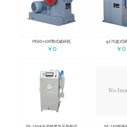
PE60×100鄂式破碎机
φ175盘式
￥0
￥0
SF-150A水泥细度负压筛析仪
SF-150线