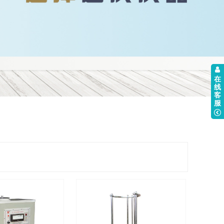
在
线
客
服