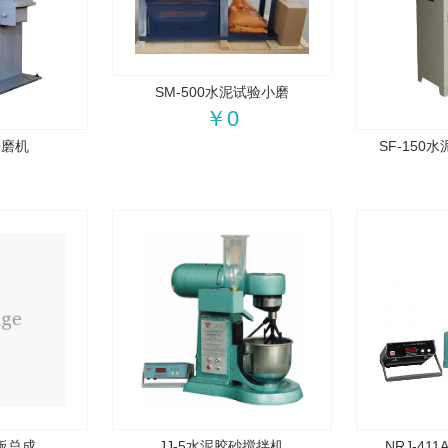
SM-500水泥试验小磨
￥0
研磨机
SF-15
路板总成
JJ-5水泥胶砂搅拌机
NRJ-4