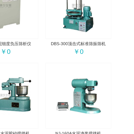
0水泥细度负压筛析仪
DBS-300顶击式标准筛振筛机
￥0
￥0
11A水泥胶砂搅拌机
NJ-160A水泥净浆搅拌机