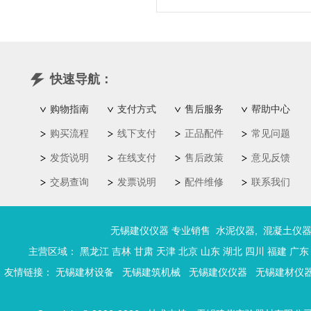
快速导航：
购物指南
支付方式
售后服务
帮助中心
购买流程
线下支付
正品配件
常见问题
发货说明
在线支付
售后政策
意见反馈
交易查询
发票说明
配件维修
联系我们
无锡建仪仪器 专业销售
水泥仪器
,
混凝土仪
主营区域：
黑龙江
吉林
甘肃
天津
北京
山东
湖北
四川
福建
广东
友情链接：
无锡建材设备
无锡建筑机械
无锡建仪仪器
无锡建材仪