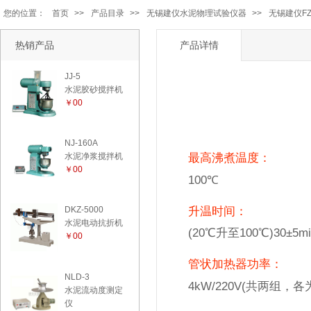
您的位置：
首页
>>
产品目录
>>
无锡建仪水泥物理试验仪器
>>
无锡建仪FZ
热销产品
产品详情
JJ-5
水泥胶砂搅拌机
￥00
NJ-160A
最高沸煮温度：
水泥净浆搅拌机
￥00
100℃
升温时间：
DKZ-5000
水泥电动抗折机
(20℃升至100℃)30±5mi
￥00
管状加热器功率：
NLD-3
4kW/220V(共两组，各
水泥流动度测定
仪